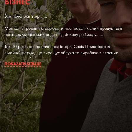
БІЗНЕС
Все почалося з мрії…..
Мрії однієЇ родини створювати насправді якісний продукт для
багатьох українських родин від Заходу до Сходу……
Так 10 років назад почалася історія Садів Прикарпаття –
сімейної ферми, що вирощує яблука та виробляє з власних
плодів екологічні соки прямого віджиму.
ПОКАЗАТИ БІЛЬШЕ
Ми працювали і вчилися водначас і продовжуємо це робити, ми
долучали до роботи eвропейских спеціалістів з Німеччини і
Голандії, аби наші яблука були дісно унікальні за своїми
смаковими якостями.
Ми знаходимось в екологічно- чистому регіоні позбавленому
впливу виробницв, що дає нам право з гордістю говорити, що
смак наших яблук і енергійна цінність неповторні.
На сьогодні наші сади - це 120 га насаджень, 16 різноманітних